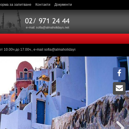
орма за запитване
Контакти
Документи
e-mail: sofia@almaholidays.net
, e-mail sofia@almaholidays.net и bulgaria@almaholidays.net , ако имате въ