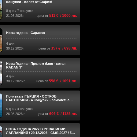
нощувки - полет от София!
8 дни / 7 нощувки
511 € / 1000 лв.
21.08.2026 г.
цена от
Нова година - Сараево
4 дни
357 € / 698 лв.
30.12.2026 г.
цена от
Нова Година - Пролом баня - хотел
RADAN 3*
4 дни
558 € / 1091 лв.
30.12.2026 г.
цена от
Почивка в ГЪРЦИЯ - ОСТРОВ
САНТОРИНИ - 4 нощувки - самолетна
програма с Aegean Airlines!
5 дни / 4 нощувки
606 € / 1185 лв.
26.08.2026 г.
цена от
НОВА ГОДИНА 2027 В РОВАНИЕМИ,
ЛАПЛАНДИЯ / 29.12.2026 - 03.01.2027 / 5
НОЩУВКИ - ДИРЕКТЕН ЧАРТЪРЕН ПО