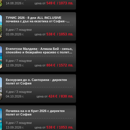
549 € / 1073 лв.
14.08.2026 г.
цена от
ТУНИС 2026 - 8 дни ALL INCLUSIVE
почивка с дъх на екзотика от София -
Сряда и Четвъртък
8 дни / 7 нощувки
538 € / 1053 лв.
03.09.2026 г.
цена от
Египетски Малдиви - Алмаза Бей - синьо,
спокойно и безкрайно красиво с полет
от София
8 дни / 7 нощувки
804 € / 1572 лв.
12.09.2026 г.
цена от
Екскурзия до о. Санторини - директен
полет от София
4 дни / 3 нощувки
424 € / 830 лв.
04.10.2026 г.
цена от
Почивка на о-в Крит 2026 с директен
полет от София
8 дни / 7 нощувки
538 € / 1053 лв.
13.09.2026 г.
цена от