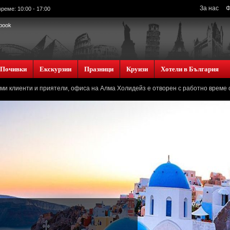
За нас
Ф
реме: 10:00 - 17:00
book
Почивки
Екскурзии
Празници
Круизи
Хотели в България
ели, офиса на Алма Холидейз е отворен с работно време от 10.00ч до 17.00ч.
Я
Я