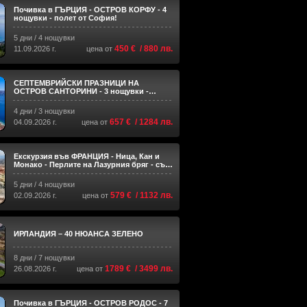
Почивка в ГЪРЦИЯ - ОСТРОВ КОРФУ - 4
нощувки - полет от София!
5 дни / 4 нощувки
450 € / 880 лв.
11.09.2026 г.
цена от
СЕПТЕМВРИЙСКИ ПРАЗНИЦИ НА
ОСТРОВ САНТОРИНИ - 3 нощувки -
чартърна програма!
4 дни / 3 нощувки
657 € / 1284 лв.
04.09.2026 г.
цена от
Екскурзия във ФРАНЦИЯ - Ница, Кан и
Монако - Перлите на Лазурния бряг - със
самолет и обслужване на български
език!
5 дни / 4 нощувки
579 € / 1132 лв.
02.09.2026 г.
цена от
ИРЛАНДИЯ – 40 НЮАНСА ЗЕЛЕНО
8 дни / 7 нощувки
1789 € / 3499 лв.
26.08.2026 г.
цена от
Почивка в ГЪРЦИЯ - ОСТРОВ РОДОС - 7