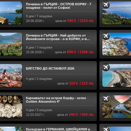
Почивка в ГЪРЦИЯ - ОСТРОВ КОРФУ - 7
нощувки - полет от София!
8 дни / 7 нощувки
590 € / 1154 лв.
28.08.2026 г.
цена от
Почивка в ГЪРЦИЯ - Най-доброто от
Йонийските острови - о-в КОРФУ, о-в
ЛЕФКАДА и ПАРГА - самолетна програма
с полет от София!
8 дни / 7 нощувки
699 € / 1368 лв.
25.08.2026 г.
цена от
БЯГСТВО ДО ИСТАНБУЛ 2026
4 дни / 2 нощувки
110 € / 215 лв.
цена от
Карнавалът на остров Корфу - хотел
Golden Alexandros 4*
4 дни / 3 нощувки
260 € / 509 лв.
12.03.2027 г.
цена от
Екскурзия в ГЕРМАНИЯ, ШВЕЙЦАРИЯ и