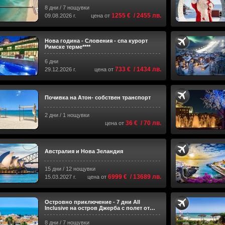
8 дни / 7 нощувки
1255 € / 2455 лв.
09.08.2026 г.
цена от
Нова година - Словения - спа курорт
Римске терме****
6 дни
733 € / 1434 лв.
29.12.2026 г.
цена от
Почивка на Атон- собствен транспорт
2 дни / 1 нощувки
36 € / 70 лв.
цена от
Австралия и Нова Зеландия
15 дни / 12 нощувки
6999 € / 13689 лв.
15.03.2027 г.
цена от
Островно приключение - 7 дни All
Inclusive на остров Джерба с полет от
София 2026
8 дни / 7 нощувки