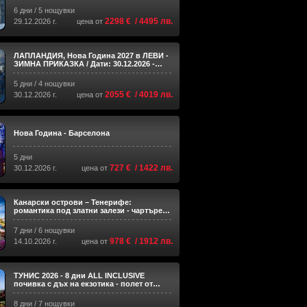
6 дни / 5 нощувки
2298 € / 4495 лв.
29.12.2026 г.
цена от
ЛАПЛАНДИЯ, Нова Година 2027 в ЛЕВИ -
ЗИМНА ПРИКАЗКА / Дати: 30.12.2026 -
03.01.2027 / 5 дни / 4 нощу
5 дни / 4 нощувки
2055 € / 4019 лв.
30.12.2026 г.
цена от
Нова Година - Барселона
5 дни
727 € / 1422 лв.
30.12.2026 г.
цена от
Канарски острови – Тенерифе:
романтика под златни залези - чартърен
полет от София
7 дни / 6 нощувки
978 € / 1912 лв.
14.10.2026 г.
цена от
ТУНИС 2026 - 8 дни ALL INCLUSIVE
почивка с дъх на екзотика - полет от
София - Понеделник и Петък
8 дни / 7 нощувки