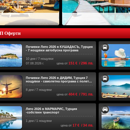
П Оферти
Почивки Лято 2026 в КУШАДАСЪ, Турция
- 7 нощувки автобусна програма
10 дни / 7 нощувки
151 € / 296 лв.
07.08.2026 г.
цена от
Почивки Лято 2026 в ДИДИМ, Турция 7
нощувки - самолетна програма с полет
до Измир
8 дни / 7 нощувки
404 € / 791 лв.
цена от
Лято 2026 в МАРМАРИС, Турция
-собствен транспорт
1 дни / 1 нощувки
17 € / 34 лв.
цена от