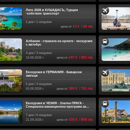
Лято 2026 в КУШАДАСЪ, Турция
-собствен транспорт
1 дни / 1 нощувки
13 € / 26 лв.
цена от
Албания - страната на орлите - екскурзия
с автобус
4 дни / 3 нощувки
247 € / 483 лв.
19.09.2026 г.
цена от
Екскурзия в ГЕРМАНИЯ - Баварски
замъци
5 дни / 3 нощувки
389 € / 761 лв.
03.09.2026 г.
цена от
Екскурзия в ЧЕХИЯ - Златна ПРАГА -
Специална ваканционна програма за
туристи над 55 години и приятели!
7 дни / 6 нощувки
439 € / 859 лв.
21.09.2026 г.
цена от