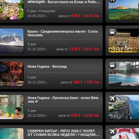
ФРАНЦИЯ - Богатствата на Елзас и Рейн -
ренесанс, готика и природа
5 дни / 4 нощувки
939 € / 1837 лв.
03.09.2026 г.
цена от
Круиз - Средиземноморска магия - Costa
Smeralda
9 дни
1338 € / 2617 лв.
01.10.2026 г.
цена от
Нова Година - Белград
4 дни
368 € / 720 лв.
30.12.2026 г.
цена от
Нова Година - Луковска баня - хотел Bela
Jela 4*
4 дни
635 € / 1242 лв.
30.12.2026 г.
цена от
СЕВЕРЕН КИПЪР - ЛЯТО 2026 С ПОЛЕТ
ОТ СОФИЯ ВСЯКА НЕДЕЛЯ / 7 НОЩУВКИ
В ПЕРИОД: 05.04.2026 - 25.10.202