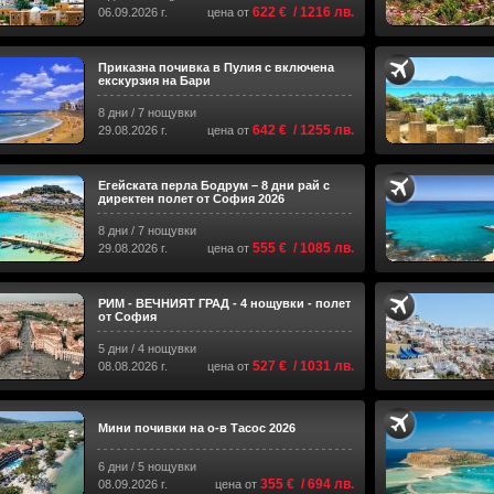
622 € / 1216 лв.
06.09.2026 г.
цена от
Приказна почивка в Пулия с включена
екскурзия на Бари
8 дни / 7 нощувки
642 € / 1255 лв.
29.08.2026 г.
цена от
Егейската перла Бодрум – 8 дни рай с
директен полет от София 2026
8 дни / 7 нощувки
555 € / 1085 лв.
29.08.2026 г.
цена от
РИМ - ВЕЧНИЯТ ГРАД - 4 нощувки - полет
от София
5 дни / 4 нощувки
527 € / 1031 лв.
08.08.2026 г.
цена от
Мини почивки на о-в Тасос 2026
6 дни / 5 нощувки
355 € / 694 лв.
08.09.2026 г.
цена от