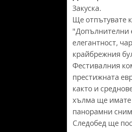
Закуска.
Ще отпътувате к
"Допълнителни ек
елегантност, ча
крайбрежния бул
Фестивалния ком
престижната евр
както и среднов
хълма ще имате
панорамни сним
Следобед ще пос