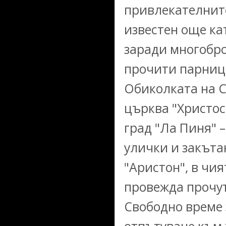
привлекателните
известен още ка
заради многобро
прочити парници
Обиколката на С
църква "Христос
град "Ла Пиня" 
улички и закъта
"Аристон", в чия
провежда прочут
Свободно време 