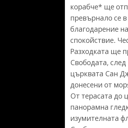
корабче* ще отп
превърнало се в
благодарение н
спокойствие. Че
Разходката ще п
Свободата, след
църквата Сан Д
донесени от мор
От терасата до 
панорамна гледк
изумителната ф