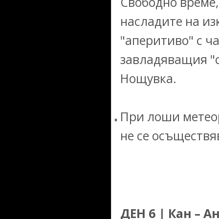
Свободно време,
насладите на и
"аперитиво" с ч
завладяващия "
Нощувка.
При лоши метеор
не се осъществя
ДЕН 6 | Кан – А