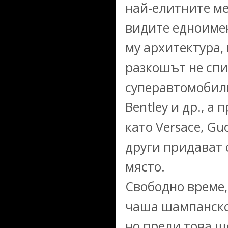
най-елитните ме
видите едноимен
му архитектура, 
разкошът не спи
суперавтомобили 
Bentley и др., а
като Versace, Gucc
други придават 
място.
Свободно време,
чаша шампанско 
но преди това щ