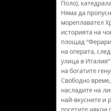
Поло), катедрал
Няма да пропусн
мореплавател Х
историята на чо
площад "Ферари"
на операта, сле
улица в Италия"
на богатите ген
Свободно време,
насладите на ли
най-вкусните и 
посетите някои 