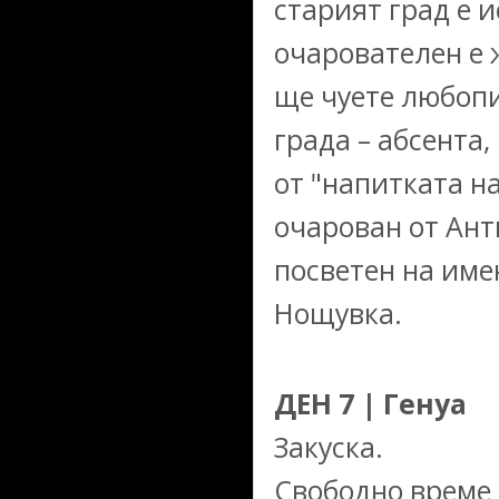
старият град е и
очарователен е 
ще чуете любопи
града – абсента
от "напитката н
очарован от Анти
посветен на име
Нощувка.
ДЕН 7 | Генуа
Закуска.
Свободно време 