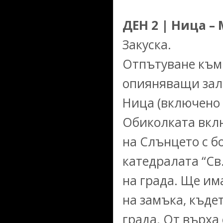
ДЕН 2 | Ница –
Закуска.
Отпътуване към
опияняващи зали
Ница (включено 
Обиколката вкл
на Слънцето с б
катедралата “Св
на града. Ще им
на замъка, къде
града. От върха