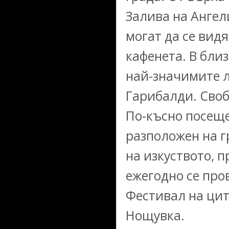
Залива на Ангел
могат да се вид
кафенета. В бли
най-значимите л
Гарибалди. Своб
По-късно посеще
разположен на г
на изкуството, 
ежегодно се про
Фестивал на цит
Нощувка.