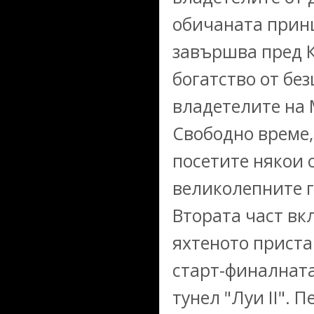
обичаната прин
завършва пред 
богатство от бе
владетелите на 
Свободно време,
посетите някои 
великолепните г
Втората част вк
яхтеното приста
старт-финалнат
тунел "Луи II". 