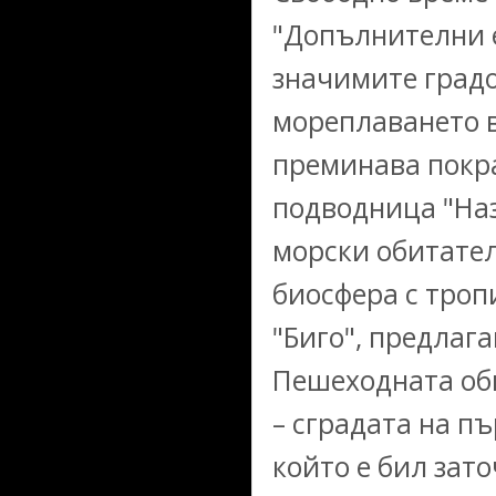
"Допълнителни ек
значимите градо
мореплаването 
преминава покра
подводница "Наз
морски обитател
биосфера с троп
"Биго", предлаг
Пешеходната об
– сградата на пъ
който е бил зат