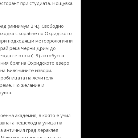
есторант при студиата. Нощувка.
ад (минимум 2 ч.). Свободно
зходка с корабче по Охридското
се при подходящи метеорологични
окрай река Черни Дрим до
жда се отвън). 3) автобусна
чния бряг на Охридското езеро
 на Билянините извори.
гробницата на лечителя
време. По желание и
щувка.
оенна академия, в която е учил
лавната пешеходна улица на
на античния град Хераклея
 Македония (предлага се за