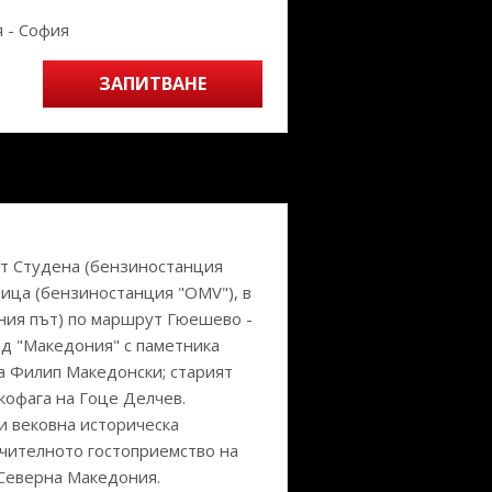
я - София
ЗАПИТВАНЕ
. от Студена (бензиностанция
пница (бензиностанция "OMV"), в
тния път) по маршрут Гюешево -
ад "Македония" с паметника
на Филип Македонски; старият
ркофага на Гоце Делчев.
си вековна историческа
ючителното гостоприемство на
 Северна Македония.