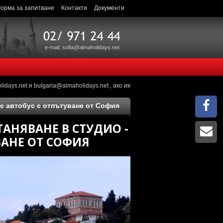
орма за запитване
Контакти
Документи
e-mail: sofia@almaholidays.net
.net и bulgaria@almaholidays.net , ако имате въпроси, може да ни пишете ме
 с автобус с отпътуване от София
ТАНЯВАНЕ В СТУДИО -
ВАНЕ ОТ СОФИЯ