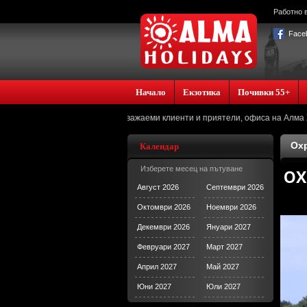
Работно в
Face
Начало
Екзотика
Почивки 55+
Уважаеми клиенти и приятели, офиса на Алма Холидейз
Охр
Календар
Изберете месец на пътуване
ОХ
Август 2026
Септември 2026
Октомври 2026
Ноември 2026
Декември 2026
Януари 2027
Февруари 2027
Март 2027
Април 2027
Май 2027
Юни 2027
Юли 2027