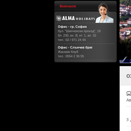
Контакти
Офис - гр. София
бул. "Шипченски проход", 19
бл. 230, вх. В, ет. 1, ап. 32
тел.: 02 / 971 24 44
Офис - Слънчев бряг
Жасмин Клуб
тел.: 0554 2 36 55
О
А
3 