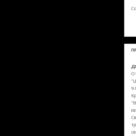
Со
П
Д
От
"Ш
9.
Кр
"В
кв
Св
т
св