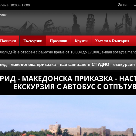
За нас
Ф
реме: 10:00 - 17:00
book
Почивки
Екскурзии
Празници
Круизи
Хотели в България
 е отворен с работно време от 10.00ч до 17.00ч., e-mail sofia@almaholidays
ид - македонска приказка - настаняване в СТУДИО - екскурзия
РИД - МАКЕДОНСКА ПРИКАЗКА - НАС
ЕКСКУРЗИЯ С АВТОБУС С ОТПЪТУ