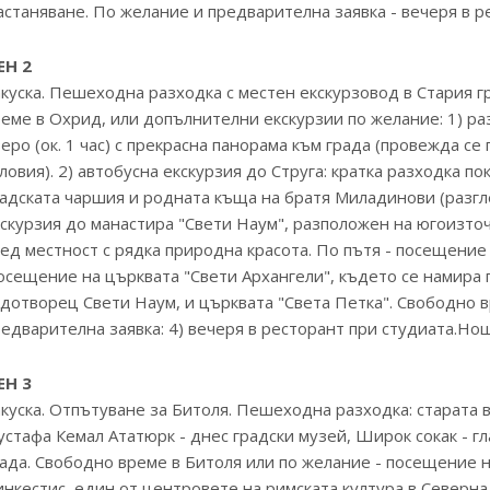
станяване. По желание и предварителна заявка - вечеря в р
ЕН 2
куска. Пешеходна разходка с местен екскурзовод в Стария гр
еме в Охрид, или допълнителни екскурзии по желание: 1) ра
еро (ок. 1 час) с прекрасна панорама към града (провежда 
ловия). 2) автобусна екскурзия до Струга: кратка разходка п
адската чаршия и родната къща на братя Миладинови (разгле
скурзия до манастира "Свети Наум", разположен на югоизто
ед местност с рядка природна красота. По пътя - посещение
сещение на църквата "Свети Архангели", където се намира 
дотворец Свети Наум, и църквата "Света Петка". Свободно 
едварителна заявка: 4) вечеря в ресторант при студиата.Но
ЕН 3
куска. Отпътуване за Битоля. Пешеходна разходка: старата в
стафа Кемал Ататюрк - днес градски музей, Широк сокак - г
ада. Свободно време в Битоля или по желание - посещение 
нкестис, един от центровете на римската култура в Северна