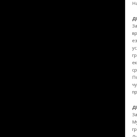
На
Д
За
вр
ез
ус
гр
ек
ср
По
чу
пр
Д
За
Му
гр
Ли