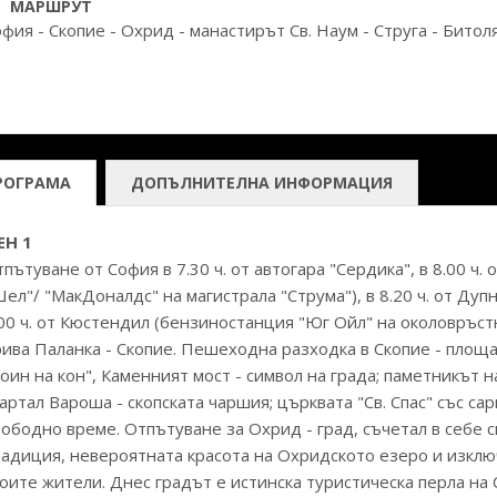
МАРШРУТ
фия - Скопие - Охрид - манастирът Св. Наум - Струга - Битол
РОГРАМА
ДОПЪЛНИТЕЛНА ИНФОРМАЦИЯ
ЕН 1
пътуване от София в 7.30 ч. от автогара "Сердика", в 8.00 ч
ел"∕ "МакДоналдс" на магистрала "Струма"), в 8.20 ч. от Ду
00 ч. от Кюстендил (бензиностанция "Юг Ойл" на околовръс
ива Паланка - Скопие. Пешеходна разходка в Скопие - площ
оин на кон", Каменният мост - символ на града; паметникът 
артал Вароша - скопската чаршия; църквата "Св. Спас" със са
ободно време. Отпътуване за Охрид - град, съчетал в себе 
радиция, невероятната красота на Охридското езеро и изкл
оите жители. Днес градът е истинска туристическа перла на